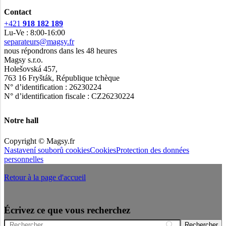
Contact
+421
918 182 189
Lu-Ve : 8:00-16:00
separateurs@magsy.fr
nous répondrons dans les 48 heures
Magsy s.r.o.
Holešovská 457,
763 16 Fryšták, République tchèque
N° d’identification : 26230224
N° d’identification fiscale : CZ26230224
Notre hall
Copyright © Magsy.fr
Nastavení souborů cookies
Cookies
Protection des données
personnelles
Retour à la page d'accueil
Écrivez ce que vous recherchez