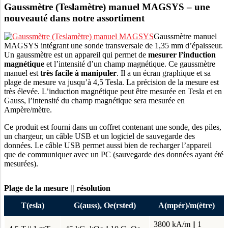
Gaussmètre (Teslamètre) manuel MAGSYS – une
nouveauté dans notre assortiment
Gaussmètre manuel
MAGSYS intégrant une sonde transversale de 1,35 mm d’épaisseur.
Un gaussmètre est un appareil qui permet de
mesurer l’induction
magnétique
et l’intensité d’un champ magnétique. Ce gaussmètre
manuel est
très facile à manipuler
. Il a un écran graphique et sa
plage de mesure va jusqu’à 4,5 Tesla. La précision de la mesure est
très élevée. L’induction magnétique peut être mesurée en Tesla et en
Gauss, l’intensité du champ magnétique sera mesurée en
Ampère/mètre.
Ce produit est fourni dans un coffret contenant une sonde, des piles,
un chargeur, un câble USB et un logiciel de sauvegarde des
données. Le câble USB permet aussi bien de recharger l’appareil
que de communiquer avec un PC (sauvegarde des données ayant été
mesurées).
Plage de la mesure || résolution
T(esla)
G(auss), Oe(rsted)
A(mpér)/m(
ètre)
3800 kA/m || 1