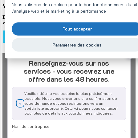
Nous utilisons des cookies pour le bon fonctionnement du sit
Vente en ligne des appareils de mesure
l'analyse web et le marketing à la performance
Dans notre e-shop, vous trouverez certainement le produit dont
vous avez besoin
Tout accepter
ACHETER DES GAUSSMÈTRES EN LIGNE
Paramètres des cookies
Renseignez-vous sur nos
services - vous recevrez une
offre dans les 48 heures.
Veuillez décrire vos besoins le plus précisément
possible. Nous vous enverrons une confirmation de
votre demande et vous redirigerons vers un
spécialiste approprié. Celui-ci pourra vous contacter
pour plus de détails aux coordonnées indiquées.
Nom de l'entreprise: