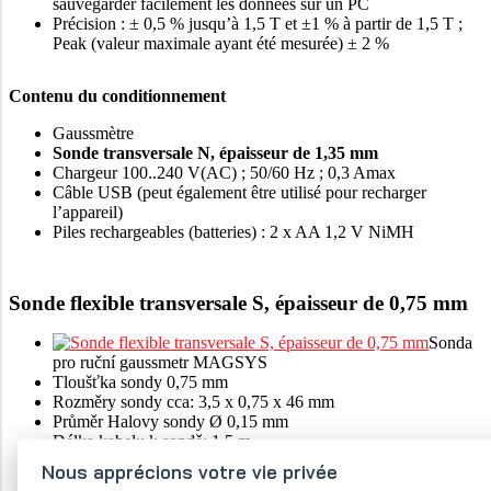
sauvegarder facilement les données sur un PC
Précision : ± 0,5 % jusqu’à 1,5 T et ±1 % à partir de 1,5 T ;
Peak (valeur maximale ayant été mesurée) ± 2 %
Contenu du conditionnement
Gaussmètre
Sonde transversale N, épaisseur de 1,35 mm
Chargeur 100..240 V(AC) ; 50/60 Hz ; 0,3 Amax
Câble USB (peut également être utilisé pour recharger
l’appareil)
Piles rechargeables (batteries) : 2 x AA 1,2 V NiMH
Sonde flexible transversale S, épaisseur de 0,75 mm
Sonda
pro ruční gaussmetr MAGSYS
Tloušťka sondy 0,75 mm
Rozměry sondy cca: 3,5 x 0,75 x 46 mm
Průměr Halovy sondy Ø 0,15 mm
Délka kabelu k sondě: 1,5 m
Nous apprécions votre vie privée