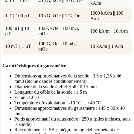
4,5 T || 1 mT
45 kG, kOe || 10 G, Oe
kA/m
1000 kA/m || 100
1 T || 100 µT
10 kG, kOe || 1 G, Oe
A/m
100 mT || 10
1 kG, kOe || 100 mG,
100 kA/m || 10 A/m
µT
mOe
100 G, Oe || 10 mG,
10 mT || 1 µT
10 kA/m || 1 A/m
mOe
Caractéristiques du gaussmètre
Dimensions approximatives de la sonde : 3,5 x 1,35 x 46
mm3 (inclue dans le conditionnement)
Diamètre de la sonde à effet Hall : 0,15 mm
Longueur du câble de la sonde : 1,5 m
Écran : LCD
Température d’exploitation : -10 °C ... +40 °C
Dimensions approximatives du gaussmètre : 145 x 80 x 40
mm
Poids approximatif du gaussmètre : 250 g (piles incluses, sans
la sonde)
Raccordement : USB ; intègre un logiciel permettant de