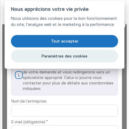
Nous apprécions votre vie privée
Nous utilisons des cookies pour le bon fonctionnement
du site, l'analyse web et le marketing à la performance
Renseignez-vous sur nos services -
vous recevrez une offre dans les 48
Tout accepter
heures.
Paramètres des cookies
Veuillez décrire vos besoins le plus précisément
possible. Nous vous enverrons une confirmation
de votre demande et vous redirigerons vers un
spécialiste approprié. Celui-ci pourra vous
contacter pour plus de détails aux coordonnées
indiquées.
Nom de l'entreprise:
E-mail (obligatoire)
*