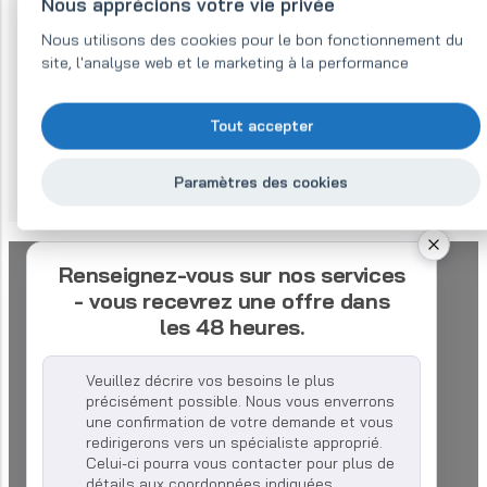
max.
Nous apprécions votre vie privée
(Br)
(Hcb)
Hcj)
(BH max)
Nous utilisons des cookies pour le bon fonctionnement du
site, l'analyse web et le marketing à la performance
Gs
Oe
Oe
MGOe
Tout accepter
1550 -
1100-
2000-2800
0.5-0.65
1800
1500
Paramètres des cookies
Renseignez-vous sur nos services
- vous recevrez une offre dans
les 48 heures.
Veuillez décrire vos besoins le plus
précisément possible. Nous vous enverrons
une confirmation de votre demande et vous
redirigerons vers un spécialiste approprié.
Celui-ci pourra vous contacter pour plus de
détails aux coordonnées indiquées.