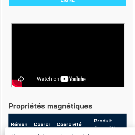
LIGNE
Propriétés magnétiques
Produit
Réman
Coerci
Coercivité
énergétique
ence
vité
intrinsèque (