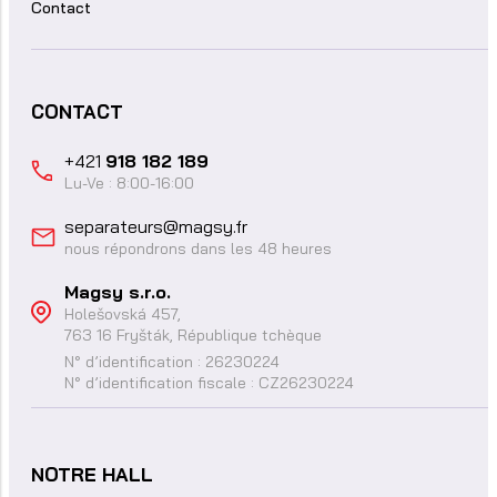
Contact
CONTACT
+421
918 182 189
Lu-Ve : 8:00-16:00
separateurs@magsy.fr
nous répondrons dans les 48 heures
Magsy s.r.o.
Holešovská 457,
763 16 Fryšták, République tchèque
N° d’identification : 26230224
N° d’identification fiscale : CZ26230224
NOTRE HALL