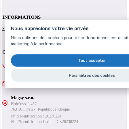
INFORMATIONS
Nous apprécions votre vie privée
Séparateurs magnétiques
A propos de nous
Référence
Contact
Nous utilisons des cookies pour le bon fonctionnement du site
marketing à la performance
CONTACT
Tout accepter
+421
918 182 189
Lu-Ve : 8:00-16:00
Paramètres des cookies
separateurs@magsy.fr
nous répondrons dans les 48 heures
Magsy s.r.o.
Holešovská 457,
763 16 Fryšták, République tchèque
N° d’identification : 26230224
N° d’identification fiscale : CZ26230224