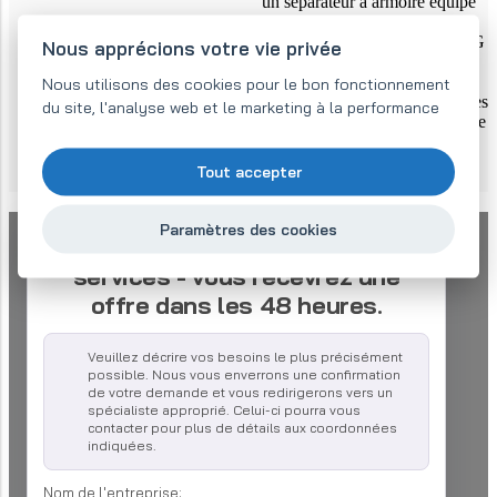
un séparateur à armoire équipé
d'aimants ayant une induction
magnétique extrême de 18 700 G
Nous apprécions votre vie privée
est encore placé à la fin du
processus de nettoyage, ce qui
Nous utilisons des cookies pour le bon fonctionnement
permet de séparer efficacement les
du site, l'analyse web et le marketing à la performance
impuretés ferromagnétiques d'une
taille allant jusqu'à 1 micron.
Tout accepter
Paramètres des cookies
Renseignez-vous sur nos
services - vous recevrez une
offre dans les 48 heures.
Veuillez décrire vos besoins le plus précisément
possible. Nous vous enverrons une confirmation
de votre demande et vous redirigerons vers un
spécialiste approprié. Celui-ci pourra vous
contacter pour plus de détails aux coordonnées
indiquées.
Nom de l'entreprise: